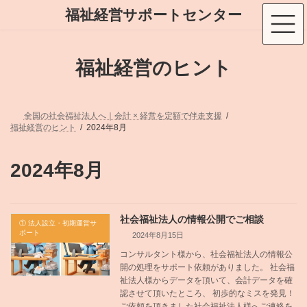
コ
ナ
福祉経営サポートセンター
ン
ビ
テ
ゲ
ン
ー
ツ
シ
福祉経営のヒント
へ
ョ
ス
ン
キ
に
ッ
移
プ
動
全国の社会福祉法人へ｜会計 × 経営を定額で伴走支援
福祉経営のヒント
2024年8月
2024年8月
社会福祉法人の情報公開でご相談
① 法人設立・初期運営サ
ポート
2024年8月15日
コンサルタント様から、社会福祉法人の情報公
開の処理をサポート依頼がありました。 社会福
祉法人様からデータを頂いて、会計データを確
認させて頂いたところ、 初歩的なミスを発見！
ご依頼を頂きました社会福祉法人様へご連絡を