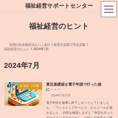
コ
ナ
福祉経営サポートセンター
ン
ビ
テ
ゲ
ン
ー
ツ
シ
福祉経営のヒント
へ
ョ
ス
ン
キ
に
ッ
移
プ
動
全国の社会福祉法人へ｜会計 × 経営を定額で伴走支援
福祉経営のヒント
2024年7月
2024年7月
算定基礎届を電子申請で行った後
③ 会計・IT支援
に・・・
2024年7月27日
電子申請を無事に終了しホッとしていました
ら、「ワンストップサービス」からメールが届
きました。 内容を確認しますと「申請を行った
サービスにアクセスをし、お知らせ内容をご確