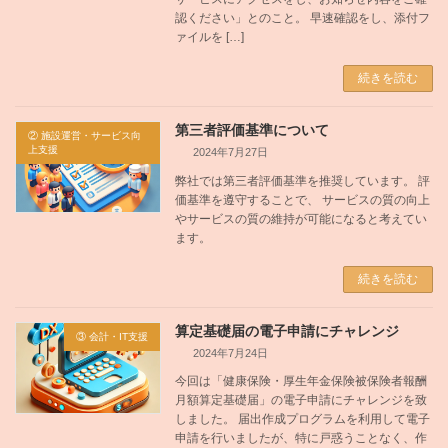
認ください」とのこと。 早速確認をし、添付フ
ァイルを […]
続きを読む
第三者評価基準について
② 施設運営・サービス向
上支援
2024年7月27日
弊社では第三者評価基準を推奨しています。 評
価基準を遵守することで、 サービスの質の向上
やサービスの質の維持が可能になると考えてい
ます。
続きを読む
算定基礎届の電子申請にチャレンジ
③ 会計・IT支援
2024年7月24日
今回は「健康保険・厚生年金保険被保険者報酬
月額算定基礎届」の電子申請にチャレンジを致
しました。 届出作成プログラムを利用して電子
申請を行いましたが、特に戸惑うことなく、作