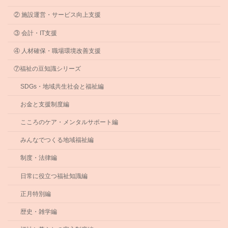
② 施設運営・サービス向上支援
③ 会計・IT支援
④ 人材確保・職場環境改善支援
⑦福祉の豆知識シリーズ
SDGs・地域共生社会と福祉編
お金と支援制度編
こころのケア・メンタルサポート編
みんなでつくる地域福祉編
制度・法律編
日常に役立つ福祉知識編
正月特別編
歴史・雑学編