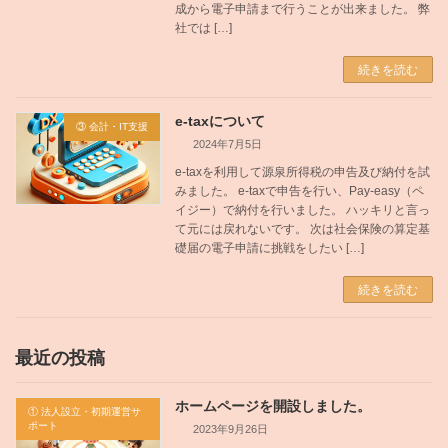
成から電子申請まで行うことが出来ました。 弊
社では […]
続きを読む
e-taxについて
③ 会計・IT支援
2024年7月5日
e-taxを利用して源泉所得税の申告及び納付を試
みました。 e-taxで申告を行い、Pay-easy（ペ
イジー）で納付を行いました。 ハッキリと言っ
て元には戻れないです。 次は社会保険の算定基
礎届の電子申請に挑戦をしたい […]
続きを読む
最近の投稿
ホームページを開設しました。
① 法人設立・初期運営サ
ポート
2023年9月26日