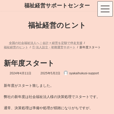
コ
ナ
福祉経営サポートセンター
ン
ビ
テ
ゲ
ン
ー
ツ
シ
福祉経営のヒント
へ
ョ
ス
ン
キ
に
ッ
移
プ
動
全国の社会福祉法人へ｜会計 × 経営を定額で伴走支援
福祉経営のヒント
① 法人設立・初期運営サポート
新年度スタート
新年度スタート
最
2024年4月11日
2025年5月2日
syakaihukusi-support
終
更
新
新年度がスタート致しました。
日
時
弊社の新年度は社会福祉法人様の決算処理でスタートです。
:
通常、決算処理は準備や処理が煩雑になりがちですが、